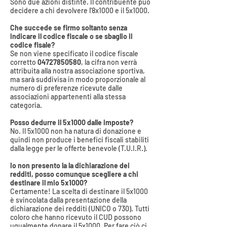
Sono due azioni distinte. Il contribuente può
decidere a chi devolvere l'8x1000 e il 5x1000.
Che succede se firmo soltanto senza
indicare il codice fiscale o se sbaglio il
codice fisale?
Se non viene specificato il codice fiscale
corretto
04727850580
, la cifra non verrà
attribuita alla nostra associazione sportiva,
ma sarà suddivisa in modo proporzionale al
numero di preferenze ricevute dalle
associazioni appartenenti alla stessa
categoria.
Posso dedurre il 5x1000 dalle imposte?
No. Il 5x1000 non ha natura di donazione e
quindi non produce i benefici fiscali stabiliti
dalla legge per le offerte benevole (T.U.I.R.).
Io non presento la la dichiarazione dei
redditi, posso comunque scegliere a chi
destinare il mio 5x1000?
Certamente! La scelta di destinare il 5x1000
è svincolata dalla presentazione della
dichiarazione dei redditi (UNICO o 730). Tutti
coloro che hanno ricevuto il CUD possono
ugualmente donare il 5x1000. Per fare ciò ci