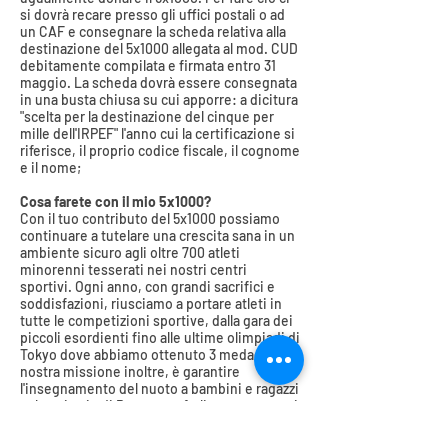
si dovrà recare presso gli uffici postali o ad
un CAF e consegnare la scheda relativa alla
destinazione del 5x1000 allegata al mod. CUD
debitamente compilata e firmata entro 31
maggio. La scheda dovrà essere consegnata
in una busta chiusa su cui apporre: a dicitura
"scelta per la destinazione del cinque per
mille dell'IRPEF" l'anno cui la certificazione si
riferisce, il proprio codice fiscale, il cognome
e il nome;
Cosa farete con il mio 5x1000?
Con il tuo contributo del 5x1000 possiamo
continuare a tutelare una crescita sana in un
ambiente sicuro agli oltre 700 atleti
minorenni tesserati nei nostri centri
sportivi. Ogni anno, con grandi sacrifici e
soddisfazioni, riusciamo a portare atleti in
tutte le competizioni sportive, dalla gara dei
piccoli esordienti fino alle ultime olimpiadi di
Tokyo dove abbiamo ottenuto 3 medaglie. La
nostra missione inoltre, è garantire
l'insegnamento del nuoto a bambini e ragazzi
sul territorio di Roma, per farli crescere con i
valori dello sport, lontani dai pericoli della
strada e in salute rispettando tutte le fasi