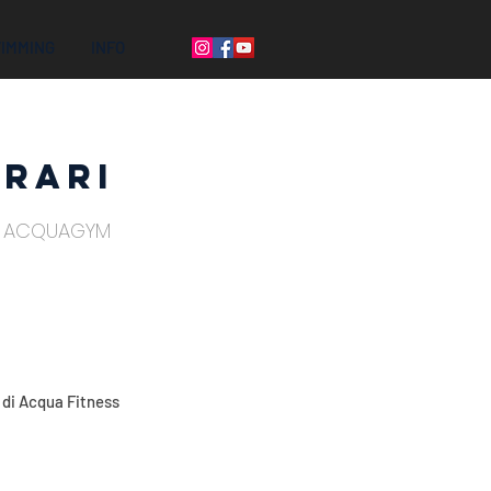
WIMMING
INFO
RRARI
 E ACQUAGYM
e di Acqua Fitness