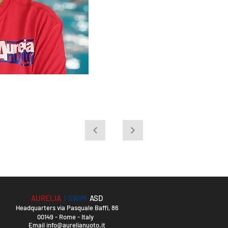
AURELIA
I SWIM
ASD
Headquarters via Pasquale Baffi, 86
00149 - Rome - Italy
Email
info@aurelianuoto.it