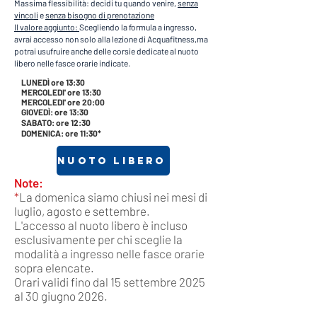
Massima flessibilità: decidi tu quando venire,
senza
vincoli
e
senza bisogno di prenotazione
Il valore aggiunto:
Scegliendo la formula a ingresso,
avrai accesso non solo alla lezione di Acquafitness,ma
potrai usufruire anche delle corsie dedicate al nuoto
libero nelle fasce orarie indicate.
LUNEDÌ ore 13:30
MERCOLEDI' ore 13:30
MERCOLEDI' ore 20:00
GIOVEDÌ: ore 13:30
SABATO: ore 12:30
DOMENICA: ore 11:30*
NUOTO LIBERO
​Note:
*
La domenica siamo chiusi nei mesi di
luglio, agosto e settembre.
L'accesso al nuoto libero è incluso
esclusivamente per chi sceglie la
modalità a ingresso nelle fasce orarie
sopra elencate.
Orari validi fino dal 15 settembre 2025
al 30 giugno 2026.​