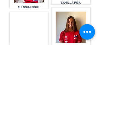
CAMILLA PICA
ALESSIA OSSOLI
GIULIA RAMATELLI
ANGELICA RAGAZZONI
SIMONE TUFANI
LUCA SORIANI
L'Aurelia Nuoto si tinge
d'azzurro: tre splendide
convocazioni ai
Campionati Europei