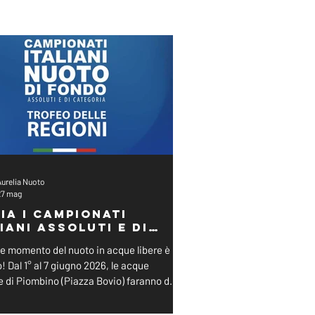
Aurelia Nuoto
27 mag
via i Campionati
iani Assoluti e di
egoria di Fondo
de momento del nuoto in acque libere è
o! Dal 1° al 7 giugno 2026, le acque
 di Piombino (Piazza Bovio) faranno da
o ai Campionati Italiani Assoluti e di
ia di Nuoto di Fondo, oltre al prestigioso