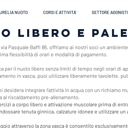
URELIA NUOTO
CORSI E ATTIVITA'
SETTORE AGONIST
O LIBERO E PAL
 via Pasquale Baffi 86, offriamo ai nostri soci un ambiente
ima flessibilità di orari e modalità di pagamento.
a per il nuoto libero senza limiti di tempo negli orari di ap
namento in vasca, puoi utilizzare liberamente tavolette, pull
hi desidera integrare l'attività in acqua con un richiamo m
a al riscaldamento pre-allenamento.
ercizi a corpo libero e attivazione muscolare prima di entr
ndossare tenuta ginnica, calzature idonee e utilizzare u
ggio attraverso la zona vasca è consentito esclusivament