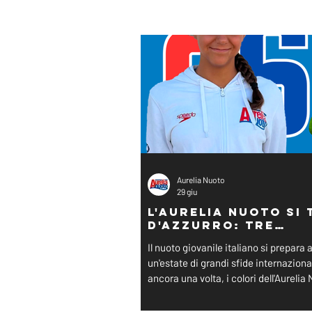
Aurelia Nuoto
29 giu
L'Aurelia Nuoto si 
d'azzurro: tre
splendide convoca
Il nuoto giovanile italiano si prepara 
ai Campionati Euro
un'estate di grandi sfide internazional
Giovanili!
ancora una volta, i colori dell'Aurelia
calcheranno i palcoscenici più presti
d'Europa. Dalla vasca alle acque libere