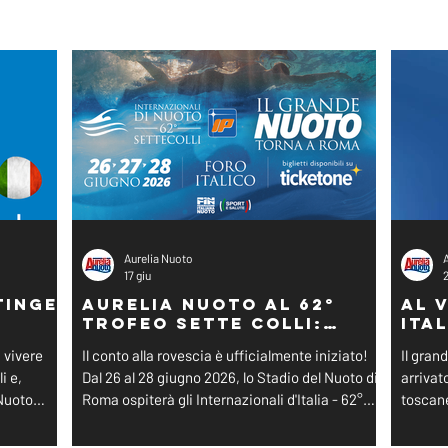
Aurelia Nuoto
17 giu
tinge
Aurelia Nuoto al 62°
Al 
Trofeo Sette Colli:
Ital
zioni
Ecco i Nostri
Cat
a vivere
Il conto alla rovescia è ufficialmente iniziato!
Il gran
pei
Convocati!
i e,
Dal 26 al 28 giugno 2026, lo Stadio del Nuoto di
arrivat
 Nuoto
Roma ospiterà gli Internazionali d'Italia - 62°
toscane
giosi
Trofeo Sette Colli. Un appuntamento
scenari
, i nostri
prestigioso che vedrà i migliori interpreti del
Categor