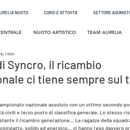
URELIA NUOTO
CORSI E ATTIVITA'
SETTORE AGONIST
CENTRALE
NUOTO ARTISTICO
TEAM AURELIA
a: 1 min
di Syncro, il ricambio
nale ci tiene sempre sul 
ampionato nazionale assoluto con un ottimo secondo pos
tà civili e terzo posto di classifica generale. Lo stesso ris
stante il ricambio generazione... Le ragazze della squadr
compatto, solido ed energico... ci hanno reso davvero org