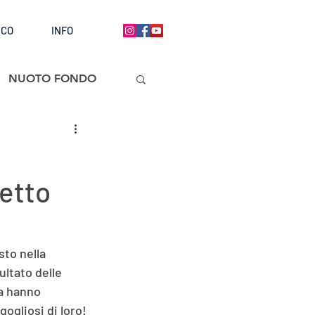
ICO
INFO
NUOTO FONDO
tetto
to nella 
ultato delle 
a hanno 
ogliosi di loro!