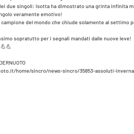
i due singoli: Isotta ha dimostrato una grinta infinita m
ngolo veramente emotivo!
o campione del mondo che chiude solamente al settimo p
simo sopratutto per i segnali mandati dalle nuove leve!
💪💪
EDERNUOTO
oto.it/home/sincro/news-sincro/35853-assoluti-invernal