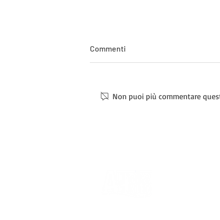
Commenti
Non puoi più commentare questo 
CORSI STAGIONE 2025/26
Sede centra
MAIL: info@
Telefono:
0
Società leader degli sport acquatici
dal