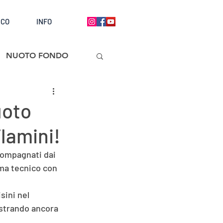
ICO
INFO
NUOTO FONDO
uoto
Flamini!
compagnati dai 
mma tecnico con 
sini nel 
strando ancora 