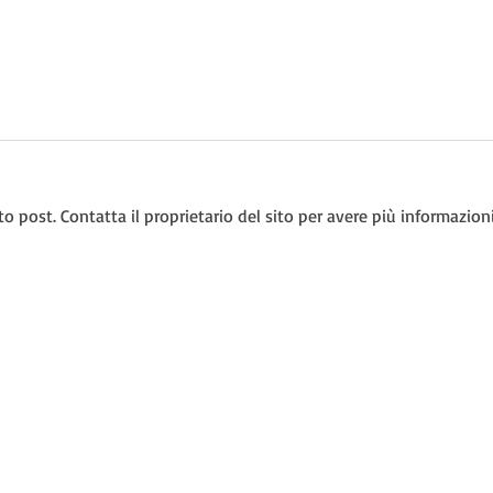
post. Contatta il proprietario del sito per avere più informazioni
Si parte! Sono ricominciati i
Colle
corsi nuoto bambini, adulti e
atlet
acquagym!
le: via Pasquale Baffi, 86 - 00149 - Roma - Italia
aurelianuoto.it
655268692