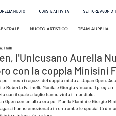
URELIA NUOTO
CORSI E ATTIVITA'
SETTORE AGONIST
CENTRALE
NUOTO ARTISTICO
TEAM AURELIA
a: 1 min
n, l'Unicusano Aurelia N
oro con la coppia Minisini 
o per i nostri ragazzi del doppio misto al Japan Open. Ac
ri e Roberta Farinelli, Manila e Giorgio vincono il progra
io con il quale a luglio hanno vinto il mondiale.
 Open con un altro oro per Manila Flamini e Giorgio Mini
ragazzi hanno emozionato in entrambe le specialità dimo
ibrio e intesa c’è fra loro...