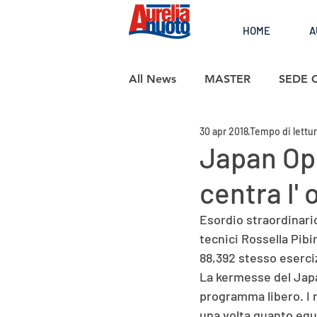
HOME
A
All News
MASTER
SEDE 
30 apr 2018
Tempo di lettur
SCUOLA NUOTO
Japan Ope
centra l' 
Esordio straordinari
tecnici Rossella Pibi
88,392 stesso eserciz
La kermesse del Japan
programma libero. I 
una volta quanto equil