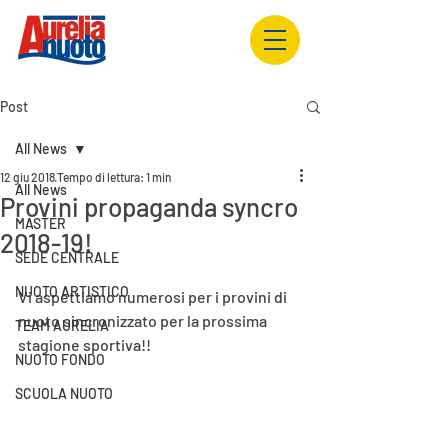
Post
All News
12 giu 2018
Tempo di lettura: 1 min
All News
Provini propaganda syncro
MASTER
2018-19!
SEDE CENTRALE
NUOTO ARTISTICO
Vi aspettiamo numerosi per i provini di 
nuoto sincronizzato per la prossima 
TEAM AURELIA
stagione sportiva!!
NUOTO FONDO
SCUOLA NUOTO