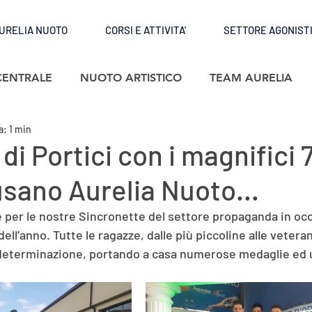
URELIA NUOTO
CORSI E ATTIVITA'
SETTORE AGONIST
CENTRALE
NUOTO ARTISTICO
TEAM AURELIA
a: 1 min
di Portici con i magnifici 
usano Aurelia Nuoto...
e per le nostre Sincronette del settore propaganda in occ
ll’anno. Tutte le ragazze, dalle più piccoline alle vetera
determinazione, portando a casa numerose medaglie ed u