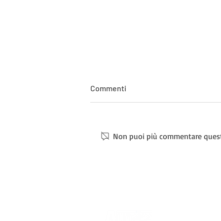
Commenti
Non puoi più commentare questo 
L'Aurelia Nuoto si tinge
d'azzurro: tre splendide
convocazioni ai Campionati
Europei Giovanili!
Sede centra