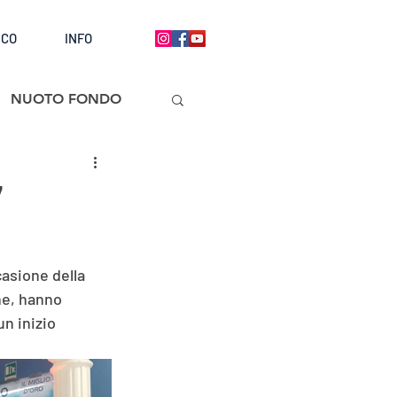
ICO
INFO
NUOTO FONDO
7
asione della 
ne, hanno 
n inizio 