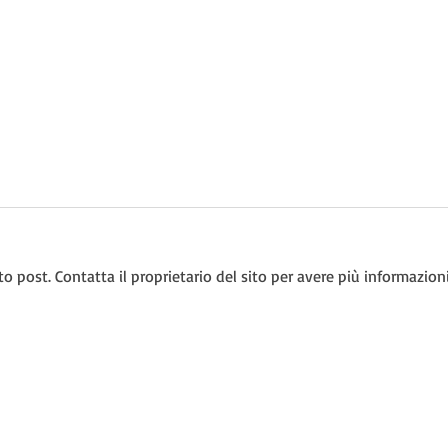
post. Contatta il proprietario del sito per avere più informazioni
Aurelia Nuoto al 62° Trofeo
Vers
Sette Colli: Ecco i Nostri
Cecc
Convocati!
Nazi
le: via Pasquale Baffi, 86 - 00149 - Roma - Italia