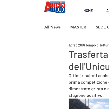
HOME
A
All News
MASTER
SEDE 
12 feb 2018
Tempo di lettur
SCUOLA NUOTO
Trasferta 
dell'Unic
Ottimi risultati anch
prima competizione de
dimostrato grinta e 
stagione positivo.