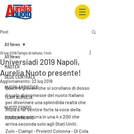
Post
All News
10 lug 2019
Tempo di lettura: 1 min
All News
Universiadi 2019 Napoli,
MASTER
Aurelia Nuoto presente!
SEDE CENTRALE
Aggiornamento:
22 lug 2019
NUOTO ARTISTICO
Quattro giovani che si scrollano di dosso 
il ruolo di promesse del nuoto italiano 
TEAM AURELIA
per diventare una splendida realtà che 
NUOTO FONDO
inizia a far sentire forte la voce della 
nazionale azzurra in una 4 x 200 che 
SCUOLA NUOTO
arriva seconda solo agli Stati Uniti. 
Zuin - Ciampi - Proietti Colonna - Di Cola 