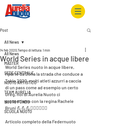
Post
All News
14 feb 2020
Tempo di lettura: 1 min
All News
World Series in acque libere
MASTER
World Series nuoto in acque libere, 
SEDE CENTRALE
riparte da Doha la strada che conduce a 
Tokio 2020, molti atleti azzurri a caccia 
NUOTO ARTISTICO
di un pass come ad esempio un certo 
TEAM AURELIA
Greg, noi di Aurelia Nuoto ci 
presentiamo con la regina 
Rachele 
NUOTO FONDO
Bruni
 💪💪💪🏊‍♀🏊‍♀🏊‍♀
SCUOLA NUOTO
Articolo completo della Federnuoto