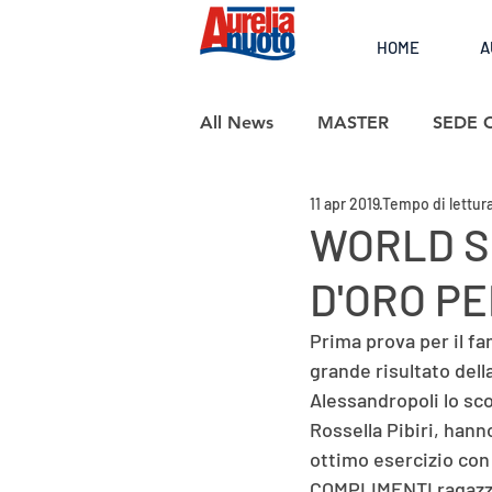
HOME
A
All News
MASTER
SEDE 
11 apr 2019
Tempo di lettura
SCUOLA NUOTO
WORLD S
D'ORO PE
Prima prova per il fa
grande risultato dell
Alessandropoli lo sco
Rossella Pibiri, hann
ottimo esercizio con
COMPLIMENTI ragazzi!