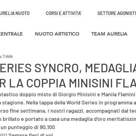
URELIA NUOTO
CORSI E ATTIVITA'
SETTORE AGONIST
CENTRALE
NUOTO ARTISTICO
TEAM AURELIA
: 1 min
ERIES SYNCRO, MEDAGLI
R LA COPPIA MINISINI FLA
ntastico doppio misto di Giorgio Minisini e Manila Flamini
a stagione. Nella tappa della World Series in programma a
rso fine settimana, i nostri ragazzi, accompagnati dal te
o brillato e portato a casa una medaglia d’oro meritatiss
 un punteggio di 90,100
!! Sempre fieri di voi