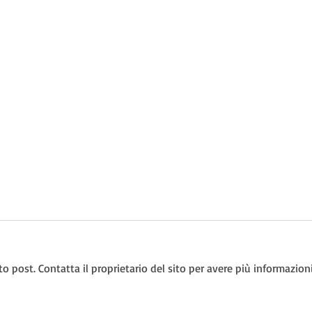
post. Contatta il proprietario del sito per avere più informazioni
Si parte! Sono ricominciati i
Colle