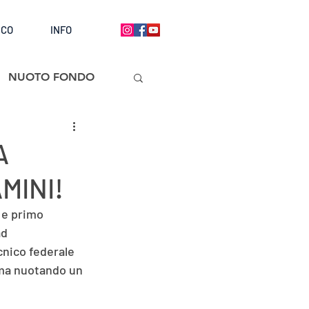
ICO
INFO
NUOTO FONDO
A
MINI!
 e primo 
d 
cnico federale 
ima nuotando un 