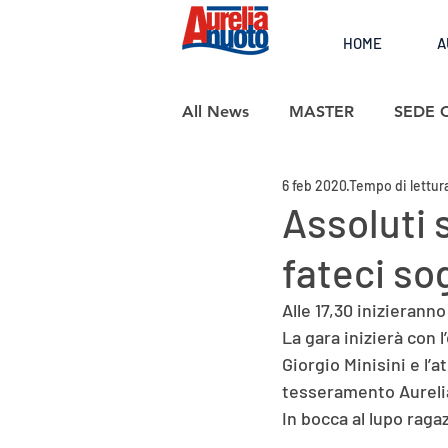
HOME
A
All News
MASTER
SEDE 
6 feb 2020
Tempo di lettura
SCUOLA NUOTO
Assoluti s
fateci so
Alle 17,30 inizierann
La gara inizierà con 
Giorgio Minisini e l’
tesseramento Aurel
In bocca al lupo ragaz