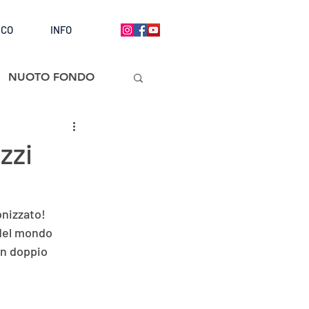
ICO
INFO
NUOTO FONDO
zzi
onizzato!
 del mondo 
on doppio 