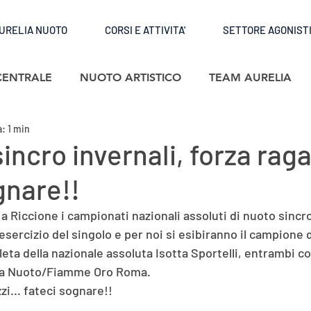
URELIA NUOTO
CORSI E ATTIVITA'
SETTORE AGONIST
CENTRALE
NUOTO ARTISTICO
TEAM AURELIA
: 1 min
incro invernali, forza raga
gnare!!
o a Riccione i campionati nazionali assoluti di nuoto sincr
l’esercizio del singolo e per noi si esibiranno il campione
atleta della nazionale assoluta Isotta Sportelli, entrambi c
ia Nuoto/Fiamme Oro Roma.
zi... fateci sognare!!