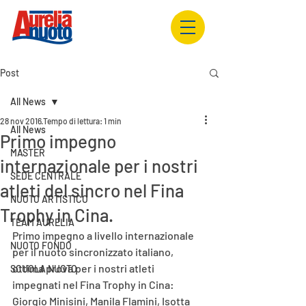
Post
All News
28 nov 2016
Tempo di lettura: 1 min
All News
Primo impegno
MASTER
internazionale per i nostri
SEDE CENTRALE
atleti del sincro nel Fina
NUOTO ARTISTICO
Trophy in Cina.
TEAM AURELIA
Primo impegno a livello internazionale 
NUOTO FONDO
per il nuoto sincronizzato italiano, 
ottima prova per i nostri atleti 
SCUOLA NUOTO
impegnati nel Fina Trophy in Cina: 
Giorgio Minisini, Manila Flamini, Isotta 